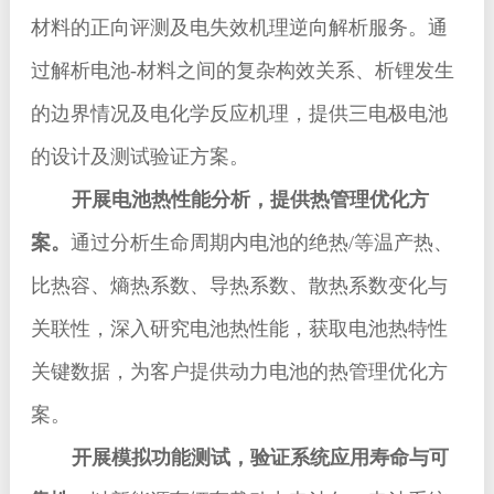
材料的正向评测及电失效机理逆向解析服务。通
过解析电池-材料之间的复杂构效关系、析锂发生
的边界情况及电化学反应机理，提供三电极电池
的设计及测试验证方案。
开展电池热性能分析，提供热管理优化方
案
。
通过分析生命周期内电池的绝热/等温产热、
比热容、熵热系数、导热系数、散热系数变化与
关联性，深入研究电池热性能，获取电池热特性
关键数据，为客户提供动力电池的热管理优化方
案。
开展模拟功能测试，验证系统应用寿命与可