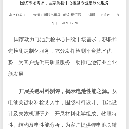
围绕市场需求，国家质检中心推进专业定制化服务
本文作者： 来源：国联汽车动力电池研究院 编辑：member 发
布于：2021-12-20
国家动力电池质检中心围绕市场需求，积极推
进检测定制化服务，充分发挥检测平台技术优
势，为客户提供高质量服务，助推电池行业企业
新发展。
开展关键材料测评，揭示电池性能之源
。
从
电池关键材料检测入手，围绕材料设计、电池设
计及失效机理研究，开展材料化学组成、物理特
性、结构及电性能分析，为客户提供锂电池关键