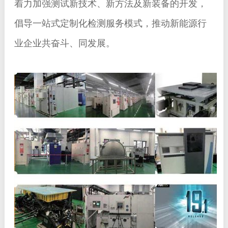
着力加强测试新技术、新方法及新装备的开发，
倡导一站式定制化检测服务模式，推动新能源行
业企业共奋斗、同发展。