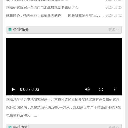
国联研究院召开全固态电池战略规划专题研讨会
2026-03-25
螺钿匠心，指尖生花，致敬最美的你——国联研究院开展“三八”节螺钿体验活动
2026-03-12
企业简介
更多>>
国联汽车动力电池研究院建于北京市怀柔区雁栖开发区北京有色金属研究总
院怀柔园区内，总建筑面积约22000平方米，规划建设年产千吨级高性能纳米
电极材料及7000……
科技文献
更多>>