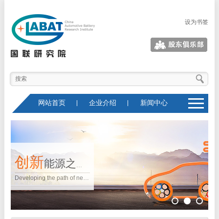
设为书签
股东俱乐部
网站首页
企业介绍
新闻中心
创新
能源之
引导
Developing the path of new
路
行业
energy , leading the future o
f industry
未来