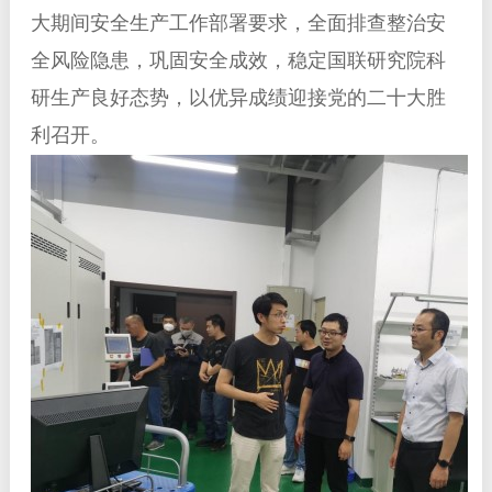
大期间安全生产工作部署
要求
，
全面
排查整治安
全风险隐患，巩固安全成效，
稳定
国联研究院科
研生产
良好态势
，
以优异成绩迎接党的二十大胜
利召开。