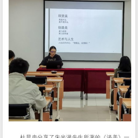
杜晨冉分享了朱光潜先生所著的《谈美》一