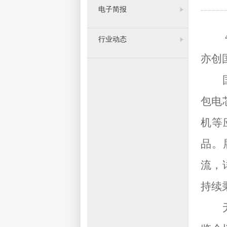
电子简报
行业动态
亦创
包电
机等
品。
流，
持续