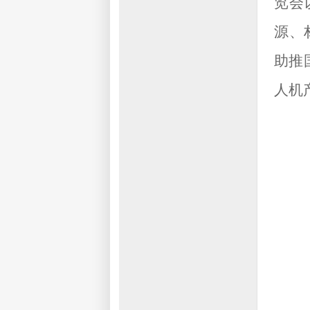
览会
源、
助推
人机