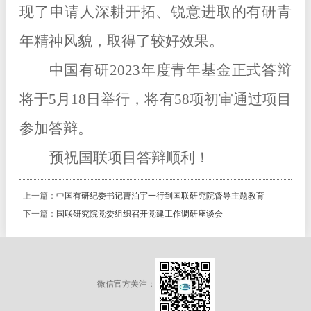
现了申请人深耕开拓、锐意进取的有研青
年精神风貌，取得了较好效果。
中国有研2023年度青年基金正式答辩
将于5月18日举行，将有58项初审通过项目
参加答辩。
预祝国联项目答辩顺利！
上一篇：
中国有研纪委书记曹泊宇一行到国联研究院督导主题教育
下一篇：
国联研究院党委组织召开党建工作调研座谈会
微信官方关注：