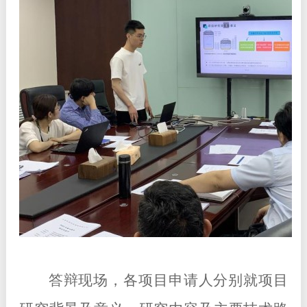
答辩现场，各项目申请人分别就项目