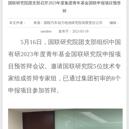
国联研究院团支部召开2023年度集团青年基金国联申报项目预答
辩
本文作者： 来源：国联汽车动力电池研究院有限责任公司 编辑：
member 发布于：2023-05-19
5月16日，国联研究院团支部组织中国
有研2023年度青年基金国联研究院申报项
目预答辩会议。邀请国联研究院5位技术专
家组成答辩专家组，已通过集团初审的8个
申报项目参加答辩。