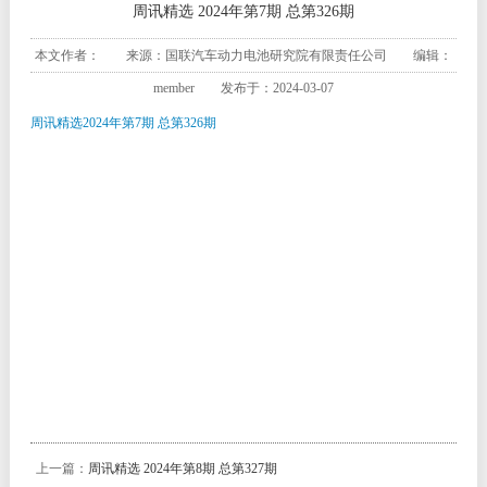
周讯精选 2024年第7期 总第326期
本文作者： 来源：国联汽车动力电池研究院有限责任公司 编辑：
member 发布于：2024-03-07
周讯精选2024年第7期 总第326期
上一篇：
周讯精选 2024年第8期 总第327期