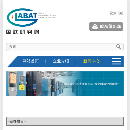
设为书签
股东俱乐部
网站首页
企业介绍
新闻中心